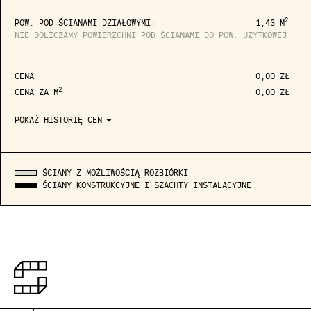
2
POW. POD ŚCIANAMI DZIAŁOWYMI:
1,43 M
NIE DOLICZAMY POWIERZCHNI POD ŚCIANAMI DO POW. UŻYTKOWEJ
CENA
0,00 ZŁ
2
CENA ZA M
0,00 ZŁ
arrow_drop_down
POKAŻ HISTORIĘ CEN
ŚCIANY Z MOŻLIWOŚCIĄ ROZBIÓRKI
ŚCIANY KONSTRUKCYJNE I SZACHTY INSTALACYJNE