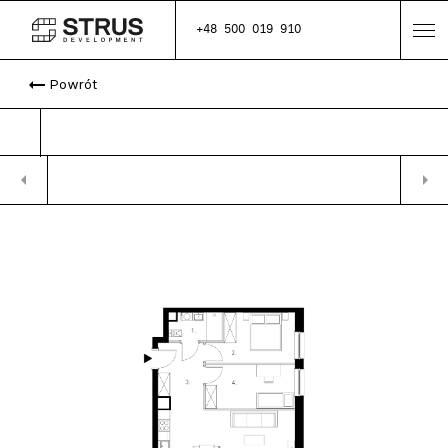
+48 500 019 910
arrow_right_alt
Powrót
arrow_left
arrow_right