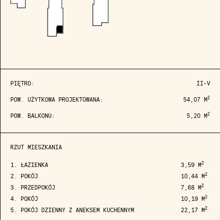
PIĘTRO:
II-V
2
POW. UŻYTKOWA PROJEKTOWANA:
54,07 M
2
POW. BALKONU:
5,20 M
RZUT MIESZKANIA
2
1. ŁAZIENKA
3,59 M
2
2. POKÓJ
10,44 M
2
3. PRZEDPOKÓJ
7,68 M
2
4. POKÓJ
10,19 M
2
5. POKÓJ DZIENNY Z ANEKSEM KUCHENNYM
22,17 M