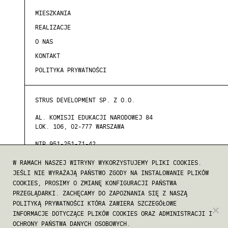
MIESZKANIA
REALIZACJE
O NAS
KONTAKT
POLITYKA PRYWATNOŚCI
STRUS DEVELOPMENT SP. Z O.O.
AL. KOMISJI EDUKACJI NARODOWEJ 84
LOK. 106, 02-777 WARSZAWA
NIP 951-251-71-42
REGON 388571822
W RAMACH NASZEJ WITRYNY WYKORZYSTUJEMY PLIKI COOKIES.
JEŚLI NIE WYRAŻAJĄ PAŃSTWO ZGODY NA INSTALOWANIE PLIKÓW
KRS 0000891700
COOKIES, PROSIMY O ZMIANĘ KONFIGURACJI PAŃSTWA
PRZEGLĄDARKI. ZACHĘCAMY DO ZAPOZNANIA SIĘ Z NASZĄ
POLITYKĄ PRYWATNOŚCI KTÓRA ZAWIERA SZCZEGÓŁOWE
INFORMACJE DOTYCZĄCE PLIKÓW COOKIES ORAZ ADMINISTRACJI I
COPYRIGHT © STRUS SP. Z O.O.
OCHRONY PAŃSTWA DANYCH OSOBOWYCH.
WSZYSTKIE PRAWA ZASTRZEŻONE