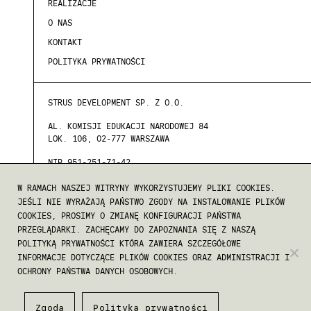
REALIZACJE
O NAS
KONTAKT
POLITYKA PRYWATNOŚCI
STRUS DEVELOPMENT SP. Z O.O.
AL. KOMISJI EDUKACJI NARODOWEJ 84
LOK. 106, 02-777 WARSZAWA
NIP 951-251-71-42
REGON 388571822
W RAMACH NASZEJ WITRYNY WYKORZYSTUJEMY PLIKI COOKIES.
JEŚLI NIE WYRAŻAJĄ PAŃSTWO ZGODY NA INSTALOWANIE PLIKÓW
KRS 0000891700
COOKIES, PROSIMY O ZMIANĘ KONFIGURACJI PAŃSTWA
PRZEGLĄDARKI. ZACHĘCAMY DO ZAPOZNANIA SIĘ Z NASZĄ
POLITYKĄ PRYWATNOŚCI KTÓRA ZAWIERA SZCZEGÓŁOWE
INFORMACJE DOTYCZĄCE PLIKÓW COOKIES ORAZ ADMINISTRACJI I
COPYRIGHT © STRUS SP. Z O.O.
OCHRONY PAŃSTWA DANYCH OSOBOWYCH.
WSZYSTKIE PRAWA ZASTRZEŻONE
Zgoda
Polityka prywatności