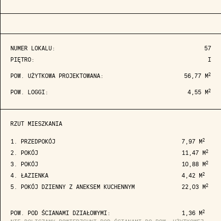
NUMER LOKALU:
57
PIĘTRO:
I
2
POW. UŻYTKOWA PROJEKTOWANA:
56,77 M
2
POW. LOGGI:
4,55 M
RZUT MIESZKANIA
2
1. PRZEDPOKÓJ
7,97 M
2
2. POKÓJ
11,47 M
2
3. POKÓJ
10,88 M
2
4. ŁAZIENKA
4,42 M
2
5. POKÓJ DZIENNY Z ANEKSEM KUCHENNYM
22,03 M
2
POW. POD ŚCIANAMI DZIAŁOWYMI:
1,36 M