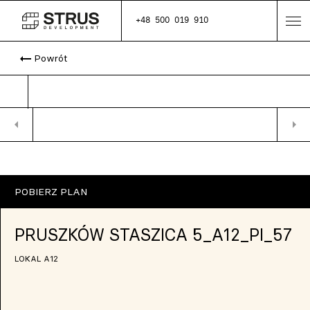
+48 500 019 910
arrow_right_alt
Powrót
arrow_left
arrow_right
POBIERZ PLAN
PRUSZKÓW STASZICA 5_A12_PI_57
LOKAL A12