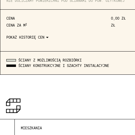
NIE DOLICZAMY POWIERZCHNI POD ŚCIANAMI DO POW. UŻYTKOWEJ
CENA
0,00 ZŁ
2
CENA ZA M
ZŁ
arrow_drop_down
POKAŻ HISTORIĘ CEN
ŚCIANY Z MOŻLIWOŚCIĄ ROZBIÓRKI
ŚCIANY KONSTRUKCYJNE I SZACHTY INSTALACYJNE
MIESZKANIA