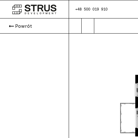
+48 500 019 910
arrow_right_alt
Powrót