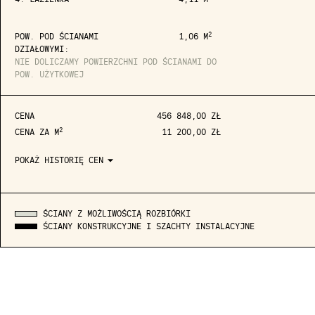
2
POW. POD ŚCIANAMI
1,06 M
DZIAŁOWYMI:
NIE DOLICZAMY POWIERZCHNI POD ŚCIANAMI DO
POW. UŻYTKOWEJ
CENA
456 848,00 ZŁ
2
CENA ZA M
11 200,00 ZŁ
arrow_drop_down
POKAŻ HISTORIĘ CEN
ŚCIANY Z MOŻLIWOŚCIĄ ROZBIÓRKI
ŚCIANY KONSTRUKCYJNE I SZACHTY INSTALACYJNE