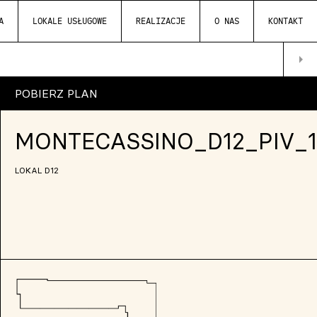
A
LOKALE USŁUGOWE
REALIZACJE
O NAS
KONTAKT
arrow_right
POBIERZ PLAN
MONTECASSINO_D12_PIV_1
LOKAL D12