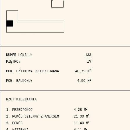
NUMER LOKALU:
133
PIĘTRO:
IV
2
POW. UŻYTKOWA PROJEKTOWANA:
40,79 M
2
POW. BALKONU:
4,50 M
RZUT MIESZKANIA
2
1. PRZEDPOKÓJ
4,28 M
2
2. POKÓJ DZIENNY Z ANEKSEM
21,00 M
2
3. POKÓJ
11,40 M
2
4. ŁAZIENKA
4,11 M